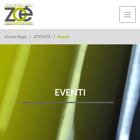
Home Page
/
ATTIVITÀ
/
Eventi
EVENTI