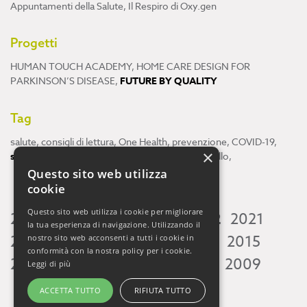
Appuntamenti della Salute
,
Il Respiro di Oxy.gen
Progetti
HUMAN TOUCH ACADEMY
,
HOME CARE DESIGN FOR
PARKINSON’S DISEASE
,
FUTURE BY QUALITY
Tag
salute
,
consigli di lettura
,
One Health
,
prevenzione
,
COVID-19
,
×
scienza
,
ricerca
,
Neuroscienze
,
ambiente
,
cervello
,
Questo sito web utilizza
cookie
Questo sito web utilizza i cookie per migliorare
2026
2025
2024
2023
2022
2021
la tua esperienza di navigazione. Utilizzando il
2020
2019
2018
2017
2016
2015
nostro sito web acconsenti a tutti i cookie in
conformità con la nostra policy per i cookie.
2014
2013
2012
2011
2010
2009
Leggi di più
ACCETTA TUTTO
RIFIUTA TUTTO