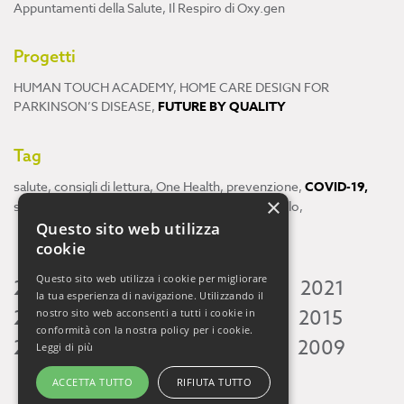
Appuntamenti della Salute
,
Il Respiro di Oxy.gen
Progetti
HUMAN TOUCH ACADEMY
,
HOME CARE DESIGN FOR
PARKINSON’S DISEASE
,
FUTURE BY QUALITY
Tag
salute
,
consigli di lettura
,
One Health
,
prevenzione
,
COVID-19
,
×
scienza
,
ricerca
,
Neuroscienze
,
ambiente
,
cervello
,
Questo sito web utilizza
cookie
Questo sito web utilizza i cookie per migliorare
2026
2025
2024
2023
2022
2021
la tua esperienza di navigazione. Utilizzando il
2020
2019
2018
2017
2016
2015
nostro sito web acconsenti a tutti i cookie in
conformità con la nostra policy per i cookie.
2014
2013
2012
2011
2010
2009
Leggi di più
ACCETTA TUTTO
RIFIUTA TUTTO