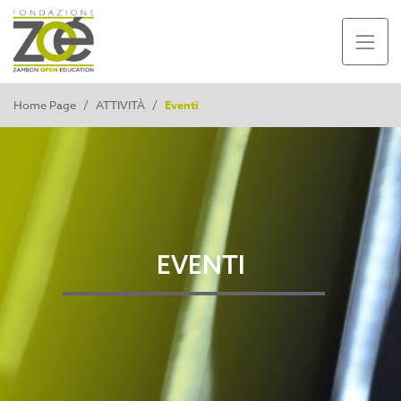
Home Page
/
ATTIVITÀ
/
Eventi
EVENTI