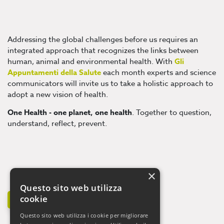
Addressing the global challenges before us requires an
integrated approach that recognizes the links between
human, animal and environmental health. With
Gli
Appuntamenti della Salute
each month experts and science
communicators will invite us to take a holistic approach to
adopt a new vision of health.
One Health - one planet, one health
. Together to question,
understand, reflect, prevent.
×
Questo sito web utilizza
cookie
EXPLORE SPEAKERS (In Italian)
Questo sito web utilizza i cookie per migliorare