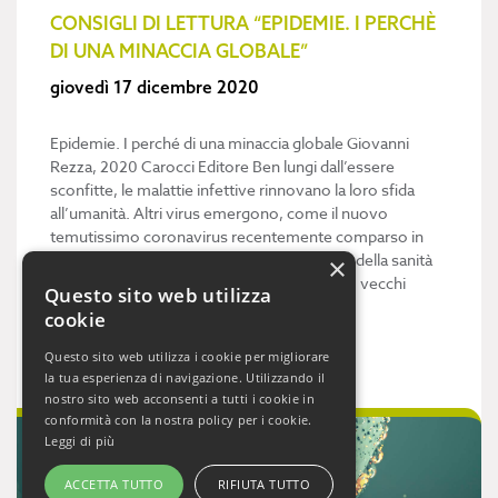
CONSIGLI DI LETTURA “EPIDEMIE. I PERCHÈ
DI UNA MINACCIA GLOBALE”
giovedì 17 dicembre 2020
Epidemie. I perché di una minaccia globale Giovanni
Rezza, 2020 Carocci Editore Ben lungi dall’essere
sconfitte, le malattie infettive rinnovano la loro sfida
all’umanità. Altri virus emergono, come il nuovo
temutissimo coronavirus recentemente comparso in
Cina, per il quale l’Organizzazione mondiale della sanità
×
ha dichiarato l’emergenza sanitaria globale. I vecchi
Questo sito web utilizza
germi, invece, espandono la loro ..
cookie
Vedi di più...
Questo sito web utilizza i cookie per migliorare
la tua esperienza di navigazione. Utilizzando il
nostro sito web acconsenti a tutti i cookie in
conformità con la nostra policy per i cookie.
Leggi di più
ACCETTA TUTTO
RIFIUTA TUTTO