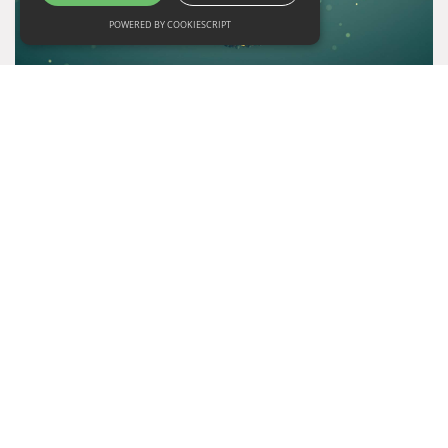
POWERED BY COOKIESCRIPT
CONSIGLI DI LETTURA – IO & TECH. PICCOLI
ESERCIZI DI TECNOLOGIA
lunedì 3 agosto 2020
Io & Tech. Piccoli esercizi di tecnologia Massimiano
Bucchi, Bompiani, 2020 “Se non affrontiamo le sue sfide
sarà la tecnologia a farci scivolare in tasca le risposte
prima ancora di averci dato il tempo di fare le domande.”
La narrazione della tecnologia, ai nostri giorni, è perlopiù
centrata su un’idea assai semplicistica di innovazione.