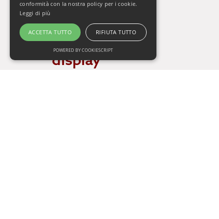
conformità con la nostra policy per i cookie.
Leggi di più
No records to
ACCETTA TUTTO
RIFIUTA TUTTO
POWERED BY COOKIESCRIPT
display
Rimuovi tutti i filtri