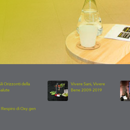
li Orizzonti della
Vivere Sani, Vivere
Salute
Bene 2009-2019
Il Respiro di Oxy.gen