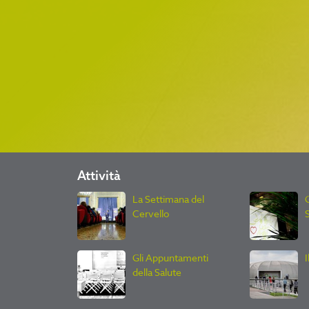
Attività
La Settimana del
G
Cervello
Gli Appuntamenti
della Salute