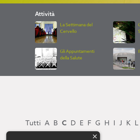
Attività
La Settimana del
G
Cervello
Gli Appuntamenti
della Salute
Tutti
A
B
C
D
E
F
G
H
I
J
K
L
×