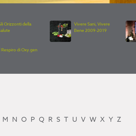
li Orizzonti della
Vivere Sani, Vivere
Salute
Bene 2009-2019
Il Respiro di Oxy.gen
M
N
O
P
Q
R
S
T
U
V
W
X
Y
Z