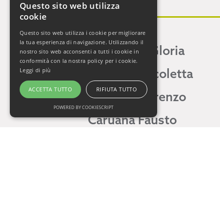
Questo sito web utilizza
C
cookie
Questo sito web utilizza i cookie per migliorare
la tua esperienza di navigazione. Utilizzando il
Campaner Gloria
nostro sito web acconsenti a tutti i cookie in
conformità con la nostra policy per i cookie.
Carbone Nicoletta
Leggi di più
ACCETTA TUTTO
RIFIUTA TUTTO
Carbone Lorenzo
POWERED BY COOKIESCRIPT
Caruana Fausto
Castiello Umberto
Catrani Laura
Ceccone Gregorio
Chiofalo Angela