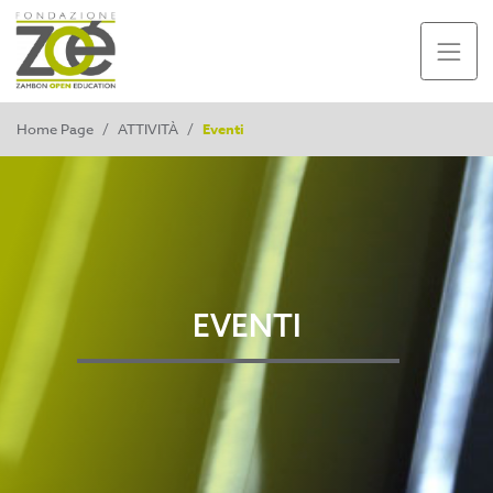
Home Page
/
ATTIVITÀ
/
Eventi
EVENTI