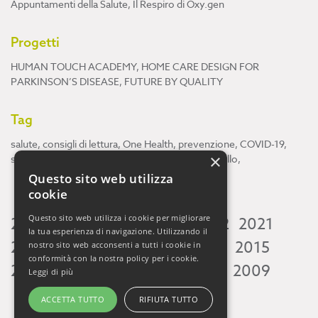
Appuntamenti della Salute
,
Il Respiro di Oxy.gen
Progetti
HUMAN TOUCH ACADEMY
,
HOME CARE DESIGN FOR
PARKINSON’S DISEASE
,
FUTURE BY QUALITY
Tag
salute
,
consigli di lettura
,
One Health
,
prevenzione
,
COVID-19
,
×
scienza
,
ricerca
,
Neuroscienze
,
ambiente
,
cervello
,
Questo sito web utilizza
cookie
Questo sito web utilizza i cookie per migliorare
2026
2025
2024
2023
2022
2021
la tua esperienza di navigazione. Utilizzando il
2020
2019
2018
2017
2016
2015
nostro sito web acconsenti a tutti i cookie in
conformità con la nostra policy per i cookie.
2014
2013
2012
2011
2010
2009
Leggi di più
ACCETTA TUTTO
RIFIUTA TUTTO