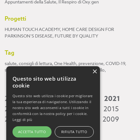
Appuntamenti della Salute
,
Il Respiro di Oxy.gen
Progetti
HUMAN TOUCH ACADEMY
,
HOME CARE DESIGN FOR
PARKINSON’S DISEASE
,
FUTURE BY QUALITY
Tag
salute
,
consigli di lettura
,
One Health
,
prevenzione
,
COVID-19
,
×
scienza
,
ricerca
,
Neuroscienze
,
ambiente
,
cervello
,
Questo sito web utilizza
cookie
Questo sito web utilizza i cookie per migliorare
2026
2025
2024
2023
2022
2021
la tua esperienza di navigazione. Utilizzando il
2020
2019
2018
2017
2016
2015
nostro sito web acconsenti a tutti i cookie in
conformità con la nostra policy per i cookie.
2014
2013
2012
2011
2010
2009
Leggi di più
ACCETTA TUTTO
RIFIUTA TUTTO