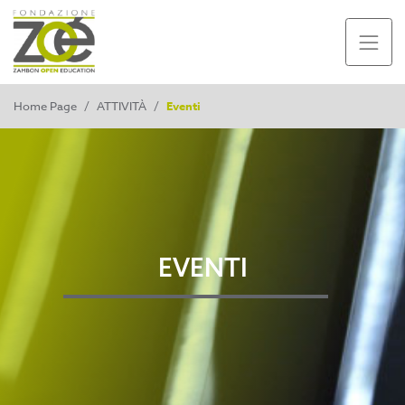
Home Page
/
ATTIVITÀ
/
Eventi
EVENTI