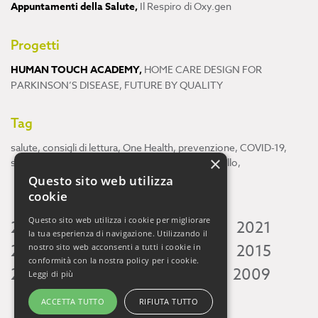
Appuntamenti della Salute
,
Il Respiro di Oxy.gen
Progetti
HUMAN TOUCH ACADEMY
,
HOME CARE DESIGN FOR
PARKINSON’S DISEASE
,
FUTURE BY QUALITY
Tag
salute
,
consigli di lettura
,
One Health
,
prevenzione
,
COVID-19
,
×
scienza
,
ricerca
,
Neuroscienze
,
ambiente
,
cervello
,
Questo sito web utilizza
cookie
Questo sito web utilizza i cookie per migliorare
2026
2025
2024
2023
2022
2021
la tua esperienza di navigazione. Utilizzando il
2020
2019
2018
2017
2016
2015
nostro sito web acconsenti a tutti i cookie in
conformità con la nostra policy per i cookie.
2014
2013
2012
2011
2010
2009
Leggi di più
ACCETTA TUTTO
RIFIUTA TUTTO