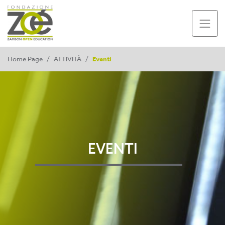
Home Page
/
ATTIVITÀ
/
Eventi
EVENTI