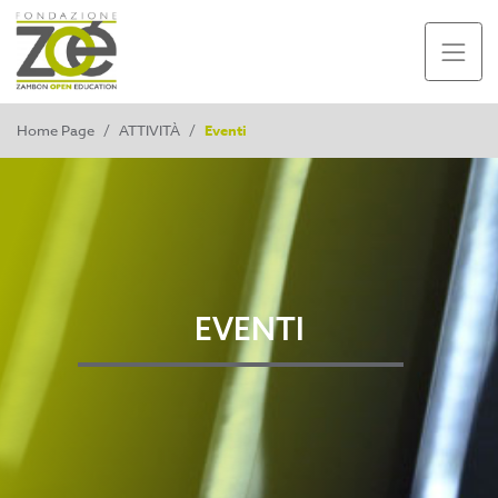
Home Page
/
ATTIVITÀ
/
Eventi
EVENTI