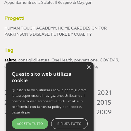
Appuntamenti della Salute
,
Il Respiro di Oxy.gen
Progetti
HUMAN TOUCH ACADEMY
,
HOME CARE DESIGN FOR
PARKINSON’S DISEASE
,
FUTURE BY QUALITY
Tag
salute
,
consigli di lettura
,
One Health
,
prevenzione
,
COVID-19
,
×
scienza
,
ricerca
,
Neuroscienze
,
ambiente
,
cervello
,
Questo sito web utilizza
cookie
Questo sito web utilizza i cookie per migliorare
2026
2025
2024
2023
2022
2021
la tua esperienza di navigazione. Utilizzando il
2020
2019
2018
2017
2016
2015
nostro sito web acconsenti a tutti i cookie in
conformità con la nostra policy per i cookie.
2014
2013
2012
2011
2010
2009
Leggi di più
ACCETTA TUTTO
RIFIUTA TUTTO