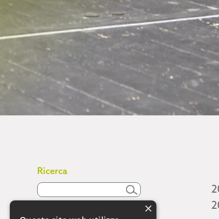
Ricerca
2
2
×
Attività