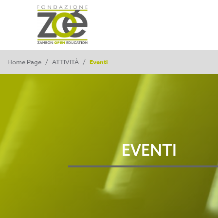
Home Page
/
ATTIVITÀ
/
Eventi
EVENTI