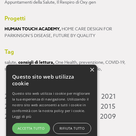
Appuntamenti della Salute
,
Il Respiro di Oxy.gen
Progetti
HUMAN TOUCH ACADEMY
,
HOME CARE DESIGN FOR
PARKINSON’S DISEASE
,
FUTURE BY QUALITY
Tag
salute
,
consigli di lettura
,
One Health
,
prevenzione
,
COVID-19
,
×
scienza
,
ricerca
,
Neuroscienze
,
ambiente
,
cervello
,
Questo sito web utilizza
cookie
Questo sito web utilizza i cookie per migliorare
2026
2025
2024
2023
2022
2021
la tua esperienza di navigazione. Utilizzando il
2020
2019
2018
2017
2016
2015
nostro sito web acconsenti a tutti i cookie in
conformità con la nostra policy per i cookie.
2014
2013
2012
2011
2010
2009
Leggi di più
ACCETTA TUTTO
RIFIUTA TUTTO