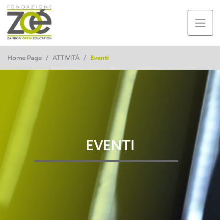
Home Page
/
ATTIVITÀ
/
Eventi
EVENTI