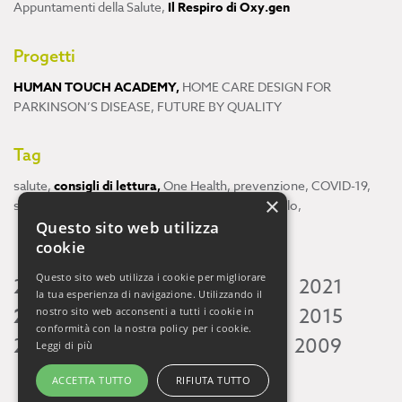
Appuntamenti della Salute
,
Il Respiro di Oxy.gen
Progetti
HUMAN TOUCH ACADEMY
,
HOME CARE DESIGN FOR
PARKINSON’S DISEASE
,
FUTURE BY QUALITY
Tag
salute
,
consigli di lettura
,
One Health
,
prevenzione
,
COVID-19
,
×
scienza
,
ricerca
,
Neuroscienze
,
ambiente
,
cervello
,
Questo sito web utilizza
cookie
Questo sito web utilizza i cookie per migliorare
2026
2025
2024
2023
2022
2021
la tua esperienza di navigazione. Utilizzando il
2020
2019
2018
2017
2016
2015
nostro sito web acconsenti a tutti i cookie in
conformità con la nostra policy per i cookie.
2014
2013
2012
2011
2010
2009
Leggi di più
ACCETTA TUTTO
RIFIUTA TUTTO