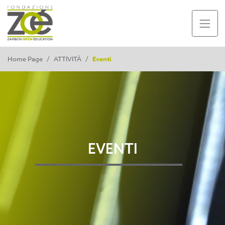
Home Page
/
ATTIVITÀ
/
Eventi
EVENTI