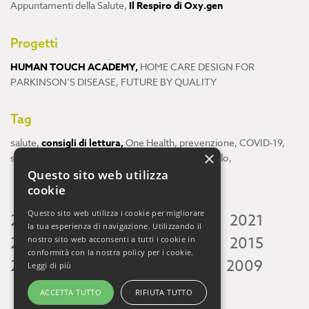
Appuntamenti della Salute
,
Il Respiro di Oxy.gen
Progetti
HUMAN TOUCH ACADEMY
,
HOME CARE DESIGN FOR
PARKINSON’S DISEASE
,
FUTURE BY QUALITY
Tag
salute
,
consigli di lettura
,
One Health
,
prevenzione
,
COVID-19
,
×
scienza
,
ricerca
,
Neuroscienze
,
ambiente
,
cervello
,
Questo sito web utilizza
cookie
Questo sito web utilizza i cookie per migliorare
2026
2025
2024
2023
2022
2021
la tua esperienza di navigazione. Utilizzando il
2020
2019
2018
2017
2016
2015
nostro sito web acconsenti a tutti i cookie in
conformità con la nostra policy per i cookie.
2014
2013
2012
2011
2010
2009
Leggi di più
ACCETTA TUTTO
RIFIUTA TUTTO