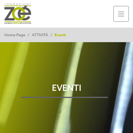
Home Page
/
ATTIVITÀ
/
Eventi
EVENTI