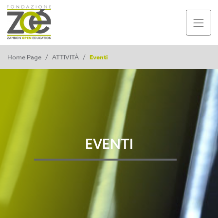
Home Page
/
ATTIVITÀ
/
Eventi
EVENTI