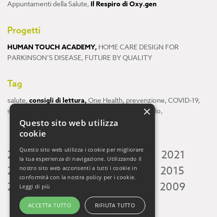
Appuntamenti della Salute
,
Il Respiro di Oxy.gen
Progetti
HUMAN TOUCH ACADEMY
,
HOME CARE DESIGN FOR
PARKINSON’S DISEASE
,
FUTURE BY QUALITY
Tag
salute
,
consigli di lettura
,
One Health
,
prevenzione
,
COVID-19
,
×
scienza
,
ricerca
,
Neuroscienze
,
ambiente
,
cervello
,
Questo sito web utilizza
cookie
Questo sito web utilizza i cookie per migliorare
2026
2025
2024
2023
2022
2021
la tua esperienza di navigazione. Utilizzando il
2020
2019
2018
2017
2016
2015
nostro sito web acconsenti a tutti i cookie in
conformità con la nostra policy per i cookie.
2014
2013
2012
2011
2010
2009
Leggi di più
ACCETTA TUTTO
RIFIUTA TUTTO