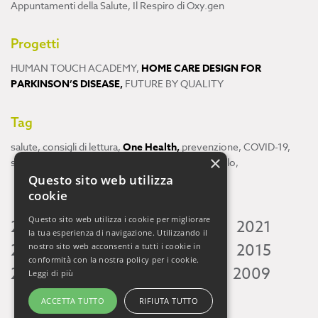
Appuntamenti della Salute
,
Il Respiro di Oxy.gen
Progetti
HUMAN TOUCH ACADEMY
,
HOME CARE DESIGN FOR
PARKINSON’S DISEASE
,
FUTURE BY QUALITY
Tag
salute
,
consigli di lettura
,
One Health
,
prevenzione
,
COVID-19
,
×
scienza
,
ricerca
,
Neuroscienze
,
ambiente
,
cervello
,
Questo sito web utilizza
cookie
Questo sito web utilizza i cookie per migliorare
2026
2025
2024
2023
2022
2021
la tua esperienza di navigazione. Utilizzando il
2020
2019
2018
2017
2016
2015
nostro sito web acconsenti a tutti i cookie in
conformità con la nostra policy per i cookie.
2014
2013
2012
2011
2010
2009
Leggi di più
ACCETTA TUTTO
RIFIUTA TUTTO