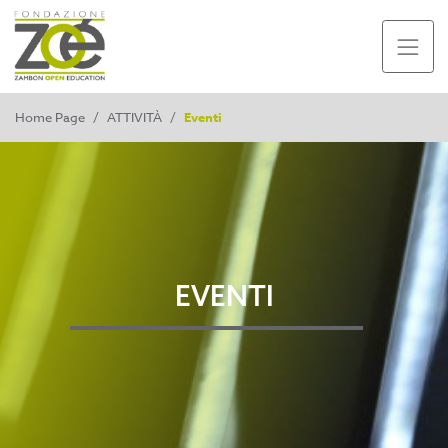
Home Page
/
ATTIVITÀ
/
Eventi
EVENTI