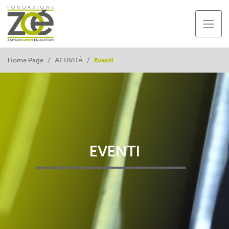
Home Page
/
ATTIVITÀ
/
Eventi
EVENTI