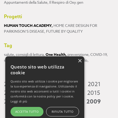
Appuntamenti della Salute
,
Il Respiro di Oxy.gen
Progetti
HUMAN TOUCH ACADEMY
,
HOME CARE DESIGN FOR
PARKINSON’S DISEASE
,
FUTURE BY QUALITY
Tag
salute
,
consigli di lettura
,
One Health
,
prevenzione
,
COVID-19
,
×
scienza
,
ricerca
,
Neuroscienze
,
ambiente
,
cervello
,
Questo sito web utilizza
cookie
Questo sito web utilizza i cookie per migliorare
2026
2025
2024
2023
2022
2021
la tua esperienza di navigazione. Utilizzando il
2020
2019
2018
2017
2016
2015
nostro sito web acconsenti a tutti i cookie in
conformità con la nostra policy per i cookie.
2014
2013
2012
2011
2010
2009
Leggi di più
ACCETTA TUTTO
RIFIUTA TUTTO