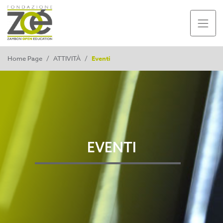
Home Page
/
ATTIVITÀ
/
Eventi
EVENTI