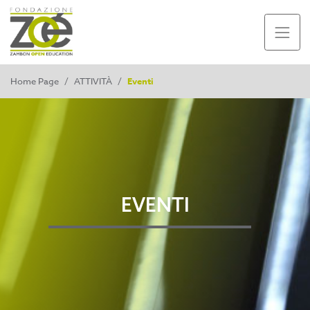
Home Page
/
ATTIVITÀ
/
Eventi
EVENTI