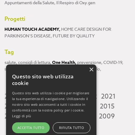
Appuntamenti della Salute
,
Il Respiro di Oxy.gen
Progetti
HUMAN TOUCH ACADEMY
,
HOME CARE DESIGN FOR
PARKINSON’S DISEASE
,
FUTURE BY QUALITY
Tag
salute
,
consigli di lettura
,
One Health
,
prevenzione
,
COVID-19
,
×
scienza
,
ricerca
,
Neuroscienze
,
ambiente
,
cervello
,
Questo sito web utilizza
cookie
Questo sito web utilizza i cookie per migliorare
2026
2025
2024
2023
2022
2021
la tua esperienza di navigazione. Utilizzando il
2020
2019
2018
2017
2016
2015
nostro sito web acconsenti a tutti i cookie in
conformità con la nostra policy per i cookie.
2014
2013
2012
2011
2010
2009
Leggi di più
ACCETTA TUTTO
RIFIUTA TUTTO