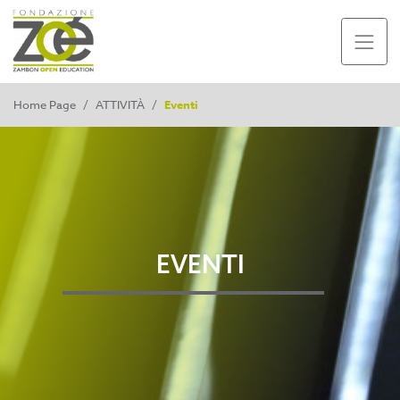
Home Page
/
ATTIVITÀ
/
Eventi
EVENTI