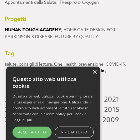
Appuntamenti della Salute
,
Il Respiro di Oxy.gen
Progetti
HUMAN TOUCH ACADEMY
,
HOME CARE DESIGN FOR
PARKINSON’S DISEASE
,
FUTURE BY QUALITY
Tag
salute
,
consigli di lettura
,
One Health
,
prevenzione
,
COVID-19
,
×
scienza
,
ricerca
,
Neuroscienze
,
ambiente
,
cervello
,
Questo sito web utilizza
cookie
Questo sito web utilizza i cookie per migliorare
2026
2025
2024
2023
2022
2021
la tua esperienza di navigazione. Utilizzando il
2020
2019
2018
2017
2016
2015
nostro sito web acconsenti a tutti i cookie in
conformità con la nostra policy per i cookie.
2014
2013
2012
2011
2010
2009
Leggi di più
ACCETTA TUTTO
RIFIUTA TUTTO