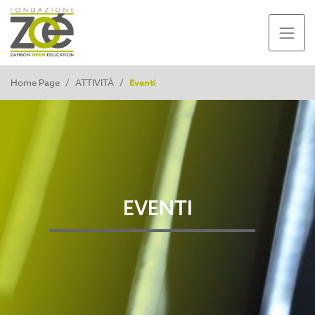
Home Page
/
ATTIVITÀ
/
Eventi
EVENTI