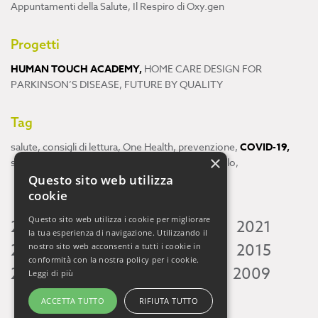
Appuntamenti della Salute
,
Il Respiro di Oxy.gen
Progetti
HUMAN TOUCH ACADEMY
,
HOME CARE DESIGN FOR
PARKINSON’S DISEASE
,
FUTURE BY QUALITY
Tag
salute
,
consigli di lettura
,
One Health
,
prevenzione
,
COVID-19
,
×
scienza
,
ricerca
,
Neuroscienze
,
ambiente
,
cervello
,
Questo sito web utilizza
cookie
Questo sito web utilizza i cookie per migliorare
2026
2025
2024
2023
2022
2021
la tua esperienza di navigazione. Utilizzando il
2020
2019
2018
2017
2016
2015
nostro sito web acconsenti a tutti i cookie in
conformità con la nostra policy per i cookie.
2014
2013
2012
2011
2010
2009
Leggi di più
ACCETTA TUTTO
RIFIUTA TUTTO