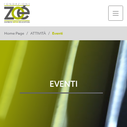
Home Page
/
ATTIVITÀ
/
Eventi
EVENTI