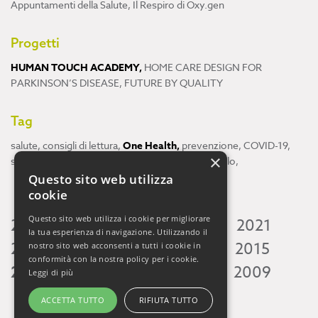
Appuntamenti della Salute
,
Il Respiro di Oxy.gen
Progetti
HUMAN TOUCH ACADEMY
,
HOME CARE DESIGN FOR
PARKINSON’S DISEASE
,
FUTURE BY QUALITY
Tag
salute
,
consigli di lettura
,
One Health
,
prevenzione
,
COVID-19
,
×
scienza
,
ricerca
,
Neuroscienze
,
ambiente
,
cervello
,
Questo sito web utilizza
cookie
Questo sito web utilizza i cookie per migliorare
2026
2025
2024
2023
2022
2021
la tua esperienza di navigazione. Utilizzando il
2020
2019
2018
2017
2016
2015
nostro sito web acconsenti a tutti i cookie in
conformità con la nostra policy per i cookie.
2014
2013
2012
2011
2010
2009
Leggi di più
ACCETTA TUTTO
RIFIUTA TUTTO