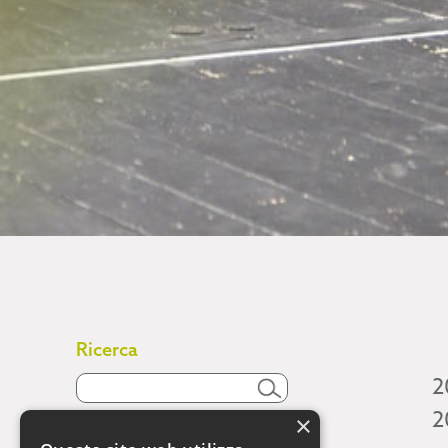
Ricerca
2
2
×
Attività