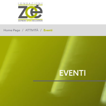
Home Page
/
ATTIVITÀ
/
Eventi
EVENTI