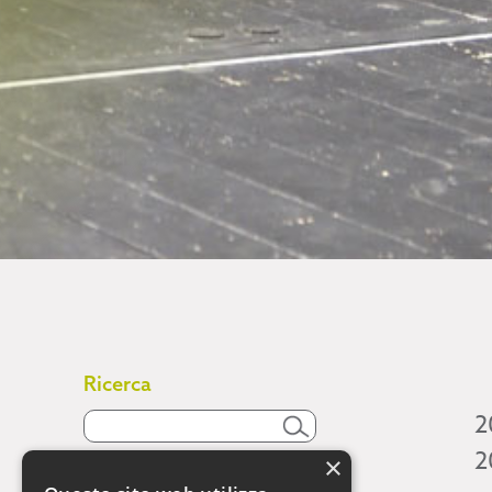
Ricerca
2
2
×
Attività