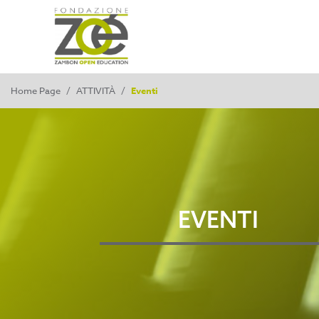
Home Page
/
ATTIVITÀ
/
Eventi
EVENTI