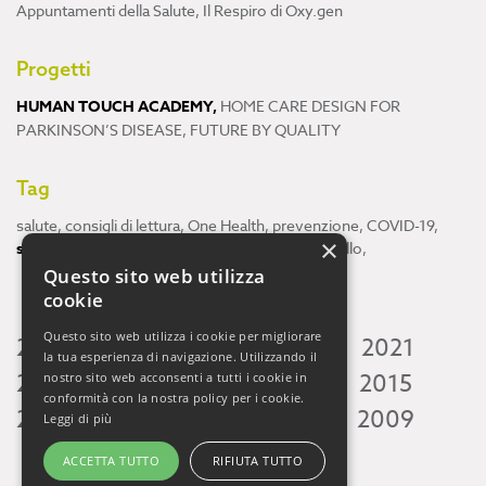
Appuntamenti della Salute
,
Il Respiro di Oxy.gen
Progetti
HUMAN TOUCH ACADEMY
,
HOME CARE DESIGN FOR
PARKINSON’S DISEASE
,
FUTURE BY QUALITY
Tag
salute
,
consigli di lettura
,
One Health
,
prevenzione
,
COVID-19
,
×
scienza
,
ricerca
,
Neuroscienze
,
ambiente
,
cervello
,
Questo sito web utilizza
cookie
Questo sito web utilizza i cookie per migliorare
2026
2025
2024
2023
2022
2021
la tua esperienza di navigazione. Utilizzando il
2020
2019
2018
2017
2016
2015
nostro sito web acconsenti a tutti i cookie in
conformità con la nostra policy per i cookie.
2014
2013
2012
2011
2010
2009
Leggi di più
ACCETTA TUTTO
RIFIUTA TUTTO