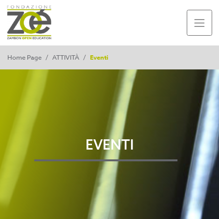
Home Page
/
ATTIVITÀ
/
Eventi
EVENTI