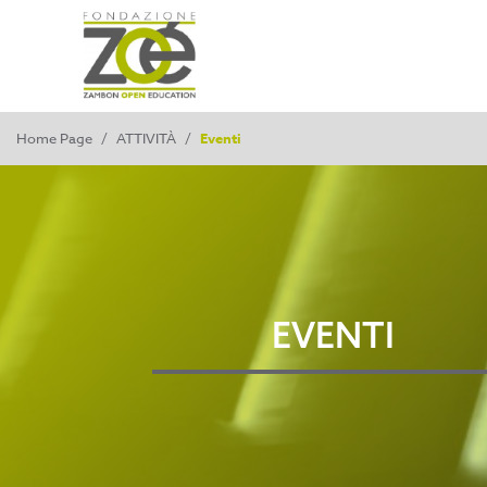
Home Page
/
ATTIVITÀ
/
Eventi
EVENTI