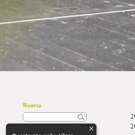
Ricerca
2
2
×
Attività