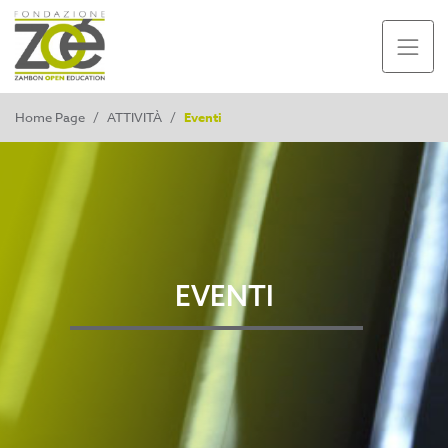
Home Page
/
ATTIVITÀ
/
Eventi
EVENTI