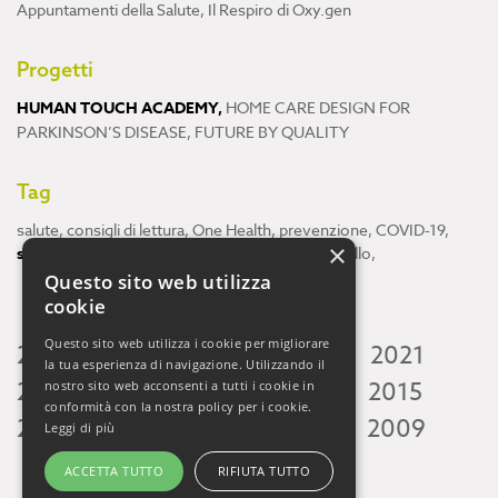
Appuntamenti della Salute
,
Il Respiro di Oxy.gen
Progetti
HUMAN TOUCH ACADEMY
,
HOME CARE DESIGN FOR
PARKINSON’S DISEASE
,
FUTURE BY QUALITY
Tag
salute
,
consigli di lettura
,
One Health
,
prevenzione
,
COVID-19
,
×
scienza
,
ricerca
,
Neuroscienze
,
ambiente
,
cervello
,
Questo sito web utilizza
cookie
Questo sito web utilizza i cookie per migliorare
2026
2025
2024
2023
2022
2021
la tua esperienza di navigazione. Utilizzando il
2020
2019
2018
2017
2016
2015
nostro sito web acconsenti a tutti i cookie in
conformità con la nostra policy per i cookie.
2014
2013
2012
2011
2010
2009
Leggi di più
ACCETTA TUTTO
RIFIUTA TUTTO