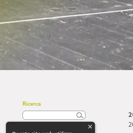
Ricerca
2
2
×
Attività