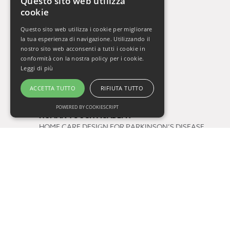
Questo sito web utilizza
cookie
La Settimana del Cervello
Gli Orizzonti della Salute
Questo sito web utilizza i cookie per migliorare
Vivere Sani, Vivere Bene 2009-2019
la tua esperienza di navigazione. Utilizzando il
Vivere Sani, Vivere Bene Online
nostro sito web acconsenti a tutti i cookie in
conformità con la nostra policy per i cookie.
Gli Appuntamenti della Salute
Leggi di più
Il Respiro di Oxy.gen
ACCETTA TUTTO
RIFIUTA TUTTO
Progetti
POWERED BY COOKIESCRIPT
HUMAN TOUCH ACADEMY
HOME CARE DESIGN FOR PARKINSON’S DISEASE
FUTURE BY QUALITY
Tag
salute
consigli di lettura
One Health
prevenzione
COVID-19