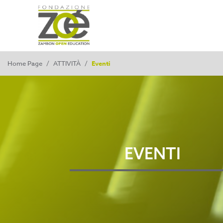
Home Page
/
ATTIVITÀ
/
Eventi
EVENTI