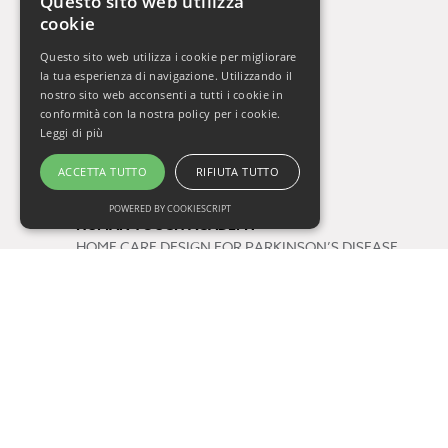
Questo sito web utilizza
cookie
La Settimana del Cervello
Gli Orizzonti della Salute
Questo sito web utilizza i cookie per migliorare
Vivere Sani, Vivere Bene 2009-2019
la tua esperienza di navigazione. Utilizzando il
Vivere Sani, Vivere Bene Online
nostro sito web acconsenti a tutti i cookie in
conformità con la nostra policy per i cookie.
Gli Appuntamenti della Salute
Leggi di più
Il Respiro di Oxy.gen
ACCETTA TUTTO
RIFIUTA TUTTO
Progetti
POWERED BY COOKIESCRIPT
HUMAN TOUCH ACADEMY
HOME CARE DESIGN FOR PARKINSON’S DISEASE
FUTURE BY QUALITY
Tag
salute
consigli di lettura
One Health
prevenzione
COVID-19