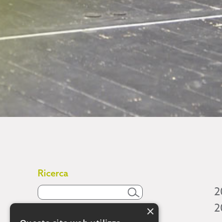
Ricerca
2
2
×
Attività