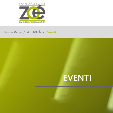
Home Page
/
ATTIVITÀ
/
Eventi
EVENTI