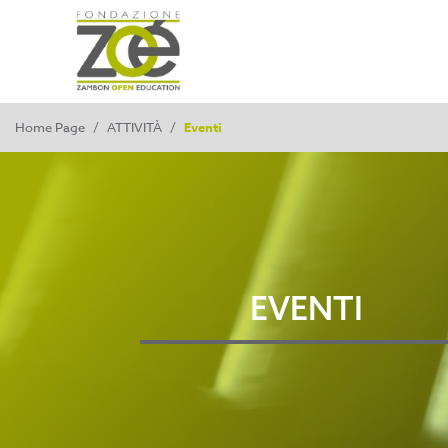
Home Page
/
ATTIVITÀ
/
Eventi
EVENTI