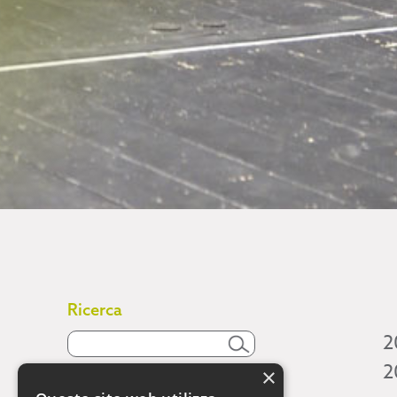
Ricerca
2
2
×
Attività