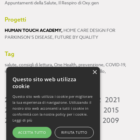
Appuntamenti della Salute
,
Il Respiro di Oxy.gen
Progetti
HUMAN TOUCH ACADEMY
,
HOME CARE DESIGN FOR
PARKINSON’S DISEASE
,
FUTURE BY QUALITY
Tag
salute
,
consigli di lettura
,
One Health
,
prevenzione
,
COVID-19
,
×
scienza
,
ricerca
,
Neuroscienze
,
ambiente
,
cervello
,
Questo sito web utilizza
cookie
Questo sito web utilizza i cookie per migliorare
2026
2025
2024
2023
2022
2021
la tua esperienza di navigazione. Utilizzando il
2020
2019
2018
2017
2016
2015
nostro sito web acconsenti a tutti i cookie in
conformità con la nostra policy per i cookie.
2014
2013
2012
2011
2010
2009
Leggi di più
ACCETTA TUTTO
RIFIUTA TUTTO