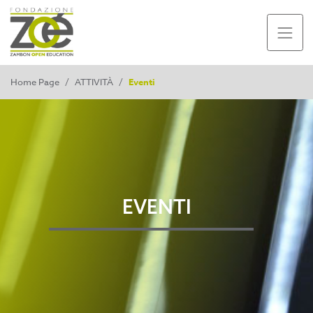
Home Page
/
ATTIVITÀ
/
Eventi
EVENTI