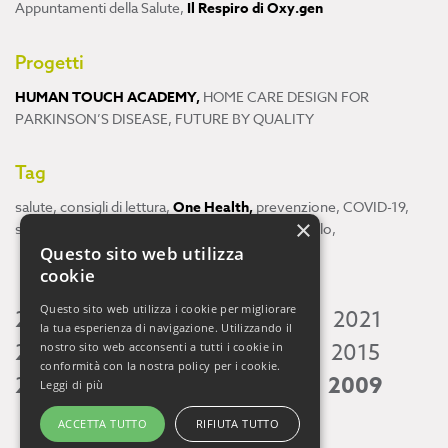
Appuntamenti della Salute
,
Il Respiro di Oxy.gen
Progetti
HUMAN TOUCH ACADEMY
,
HOME CARE DESIGN FOR
PARKINSON’S DISEASE
,
FUTURE BY QUALITY
Tag
salute
,
consigli di lettura
,
One Health
,
prevenzione
,
COVID-19
,
×
scienza
,
ricerca
,
Neuroscienze
,
ambiente
,
cervello
,
Questo sito web utilizza
cookie
Questo sito web utilizza i cookie per migliorare
2026
2025
2024
2023
2022
2021
la tua esperienza di navigazione. Utilizzando il
2020
2019
2018
2017
2016
2015
nostro sito web acconsenti a tutti i cookie in
conformità con la nostra policy per i cookie.
2014
2013
2012
2011
2010
2009
Leggi di più
ACCETTA TUTTO
RIFIUTA TUTTO