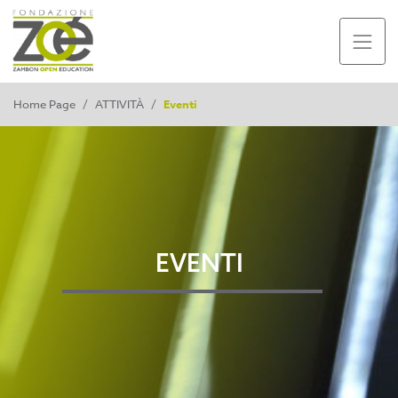
Home Page
/
ATTIVITÀ
/
Eventi
EVENTI