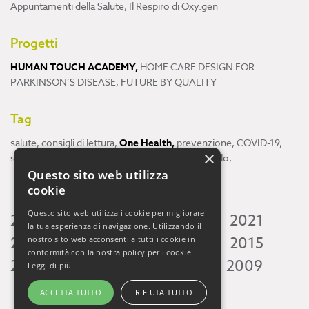
Appuntamenti della Salute
,
Il Respiro di Oxy.gen
Progetti
HUMAN TOUCH ACADEMY
,
HOME CARE DESIGN FOR
PARKINSON’S DISEASE
,
FUTURE BY QUALITY
Tag
salute
,
consigli di lettura
,
One Health
,
prevenzione
,
COVID-19
,
×
scienza
,
ricerca
,
Neuroscienze
,
ambiente
,
cervello
,
Questo sito web utilizza
cookie
Questo sito web utilizza i cookie per migliorare
2026
2025
2024
2023
2022
2021
la tua esperienza di navigazione. Utilizzando il
2020
2019
2018
2017
2016
2015
nostro sito web acconsenti a tutti i cookie in
conformità con la nostra policy per i cookie.
2014
2013
2012
2011
2010
2009
Leggi di più
ACCETTA TUTTO
RIFIUTA TUTTO