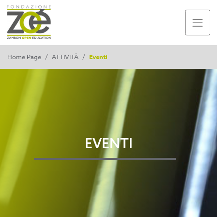
Home Page
/
ATTIVITÀ
/
Eventi
EVENTI