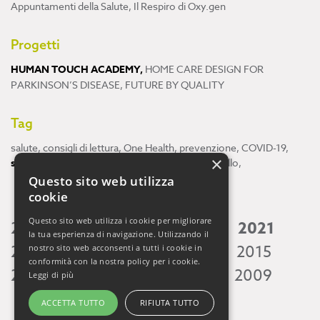
Appuntamenti della Salute
,
Il Respiro di Oxy.gen
Progetti
HUMAN TOUCH ACADEMY
,
HOME CARE DESIGN FOR
PARKINSON’S DISEASE
,
FUTURE BY QUALITY
Tag
salute
,
consigli di lettura
,
One Health
,
prevenzione
,
COVID-19
,
×
scienza
,
ricerca
,
Neuroscienze
,
ambiente
,
cervello
,
Questo sito web utilizza
cookie
Questo sito web utilizza i cookie per migliorare
2026
2025
2024
2023
2022
2021
la tua esperienza di navigazione. Utilizzando il
2020
2019
2018
2017
2016
2015
nostro sito web acconsenti a tutti i cookie in
conformità con la nostra policy per i cookie.
2014
2013
2012
2011
2010
2009
Leggi di più
ACCETTA TUTTO
RIFIUTA TUTTO