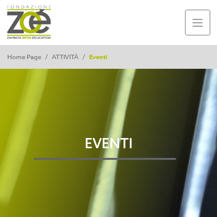
Home Page
/
ATTIVITÀ
/
Eventi
EVENTI