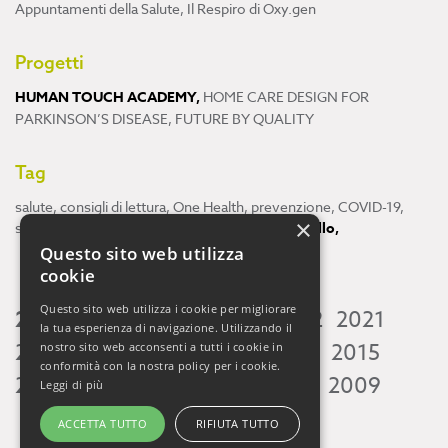
Appuntamenti della Salute
,
Il Respiro di Oxy.gen
Progetti
HUMAN TOUCH ACADEMY
,
HOME CARE DESIGN FOR
PARKINSON’S DISEASE
,
FUTURE BY QUALITY
Tag
salute
,
consigli di lettura
,
One Health
,
prevenzione
,
COVID-19
,
×
scienza
,
ricerca
,
Neuroscienze
,
ambiente
,
cervello
,
Questo sito web utilizza
cookie
Questo sito web utilizza i cookie per migliorare
2026
2025
2024
2023
2022
2021
la tua esperienza di navigazione. Utilizzando il
2020
2019
2018
2017
2016
2015
nostro sito web acconsenti a tutti i cookie in
conformità con la nostra policy per i cookie.
2014
2013
2012
2011
2010
2009
Leggi di più
ACCETTA TUTTO
RIFIUTA TUTTO