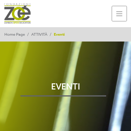
Home Page
/
ATTIVITÀ
/
Eventi
EVENTI