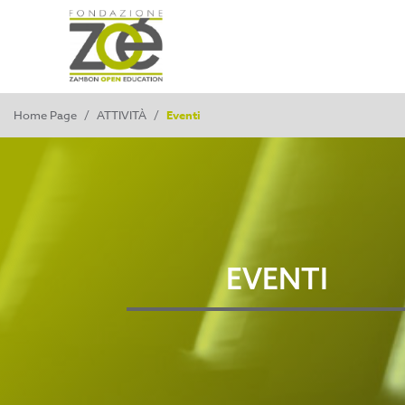
Home Page
/
ATTIVITÀ
/
Eventi
EVENTI