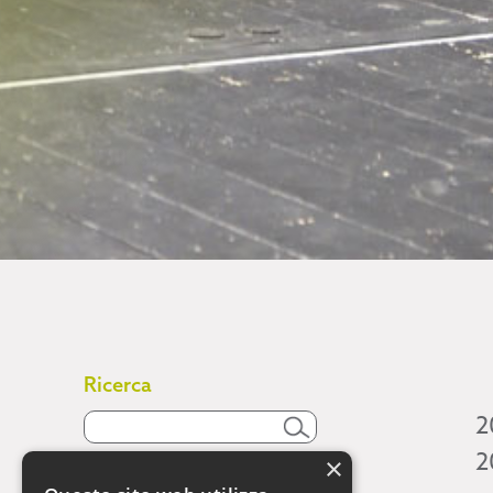
Ricerca
2
2
×
Attività