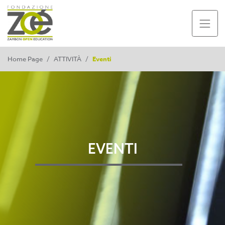
Home Page
/
ATTIVITÀ
/
Eventi
EVENTI