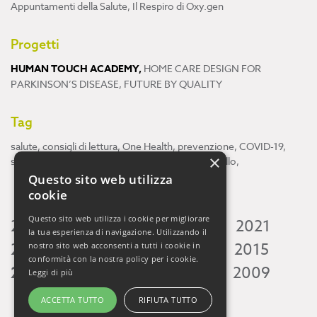
Appuntamenti della Salute
,
Il Respiro di Oxy.gen
Progetti
HUMAN TOUCH ACADEMY
,
HOME CARE DESIGN FOR
PARKINSON’S DISEASE
,
FUTURE BY QUALITY
Tag
salute
,
consigli di lettura
,
One Health
,
prevenzione
,
COVID-19
,
×
scienza
,
ricerca
,
Neuroscienze
,
ambiente
,
cervello
,
Questo sito web utilizza
cookie
Questo sito web utilizza i cookie per migliorare
2026
2025
2024
2023
2022
2021
la tua esperienza di navigazione. Utilizzando il
2020
2019
2018
2017
2016
2015
nostro sito web acconsenti a tutti i cookie in
conformità con la nostra policy per i cookie.
2014
2013
2012
2011
2010
2009
Leggi di più
ACCETTA TUTTO
RIFIUTA TUTTO