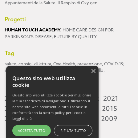
Appuntamenti della Salute
,
Il Respiro di Oxy.gen
Progetti
HUMAN TOUCH ACADEMY
,
HOME CARE DESIGN FOR
PARKINSON’S DISEASE
,
FUTURE BY QUALITY
Tag
salute
,
consigli di lettura
,
One Health
,
prevenzione
,
COVID-19
,
×
scienza
,
ricerca
,
Neuroscienze
,
ambiente
,
cervello
,
Questo sito web utilizza
cookie
Questo sito web utilizza i cookie per migliorare
2026
2025
2024
2023
2022
2021
la tua esperienza di navigazione. Utilizzando il
2020
2019
2018
2017
2016
2015
nostro sito web acconsenti a tutti i cookie in
conformità con la nostra policy per i cookie.
2014
2013
2012
2011
2010
2009
Leggi di più
ACCETTA TUTTO
RIFIUTA TUTTO