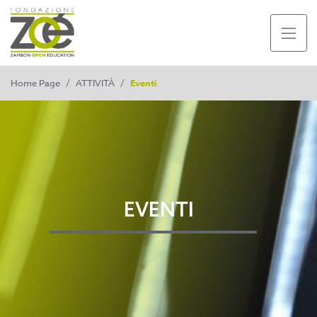
Home Page
/
ATTIVITÀ
/
Eventi
EVENTI