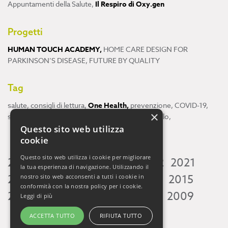
Appuntamenti della Salute
,
Il Respiro di Oxy.gen
Progetti
HUMAN TOUCH ACADEMY
,
HOME CARE DESIGN FOR
PARKINSON’S DISEASE
,
FUTURE BY QUALITY
Tag
salute
,
consigli di lettura
,
One Health
,
prevenzione
,
COVID-19
,
×
scienza
,
ricerca
,
Neuroscienze
,
ambiente
,
cervello
,
Questo sito web utilizza
cookie
Questo sito web utilizza i cookie per migliorare
2026
2025
2024
2023
2022
2021
la tua esperienza di navigazione. Utilizzando il
2020
2019
2018
2017
2016
2015
nostro sito web acconsenti a tutti i cookie in
conformità con la nostra policy per i cookie.
2014
2013
2012
2011
2010
2009
Leggi di più
ACCETTA TUTTO
RIFIUTA TUTTO