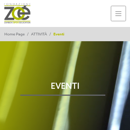
Home Page
/
ATTIVITÀ
/
Eventi
EVENTI