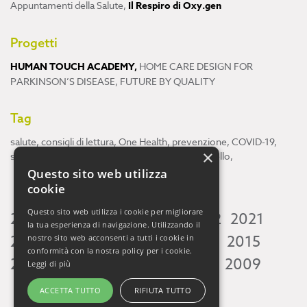
Appuntamenti della Salute
,
Il Respiro di Oxy.gen
Progetti
HUMAN TOUCH ACADEMY
,
HOME CARE DESIGN FOR
PARKINSON’S DISEASE
,
FUTURE BY QUALITY
Tag
salute
,
consigli di lettura
,
One Health
,
prevenzione
,
COVID-19
,
×
scienza
,
ricerca
,
Neuroscienze
,
ambiente
,
cervello
,
Questo sito web utilizza
cookie
Questo sito web utilizza i cookie per migliorare
2026
2025
2024
2023
2022
2021
la tua esperienza di navigazione. Utilizzando il
2020
2019
2018
2017
2016
2015
nostro sito web acconsenti a tutti i cookie in
conformità con la nostra policy per i cookie.
2014
2013
2012
2011
2010
2009
Leggi di più
ACCETTA TUTTO
RIFIUTA TUTTO