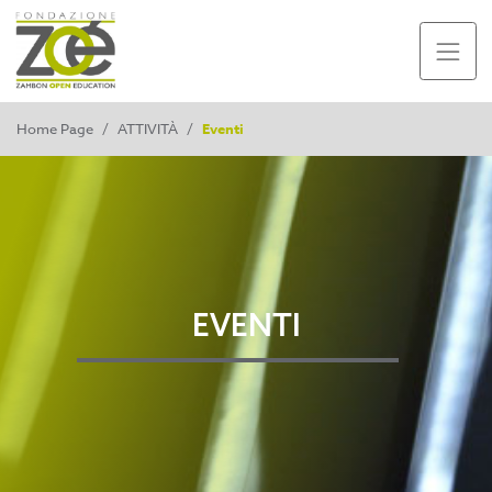
Home Page
/
ATTIVITÀ
/
Eventi
EVENTI