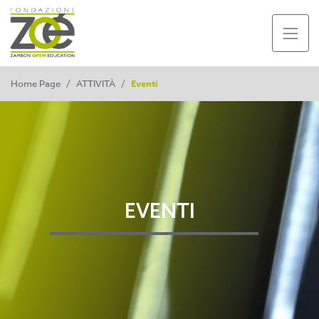
Home Page
/
ATTIVITÀ
/
Eventi
EVENTI