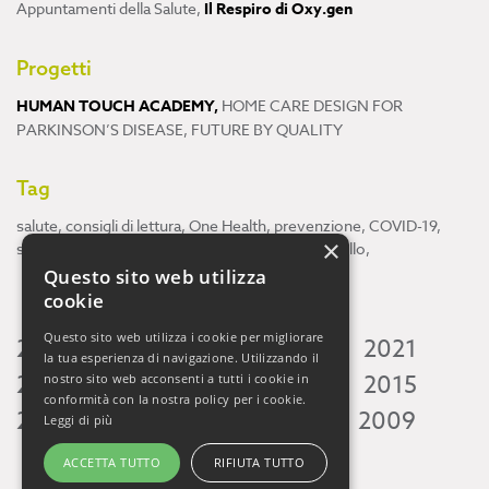
Appuntamenti della Salute
,
Il Respiro di Oxy.gen
Progetti
HUMAN TOUCH ACADEMY
,
HOME CARE DESIGN FOR
PARKINSON’S DISEASE
,
FUTURE BY QUALITY
Tag
salute
,
consigli di lettura
,
One Health
,
prevenzione
,
COVID-19
,
×
scienza
,
ricerca
,
Neuroscienze
,
ambiente
,
cervello
,
Questo sito web utilizza
cookie
Questo sito web utilizza i cookie per migliorare
2026
2025
2024
2023
2022
2021
la tua esperienza di navigazione. Utilizzando il
2020
2019
2018
2017
2016
2015
nostro sito web acconsenti a tutti i cookie in
conformità con la nostra policy per i cookie.
2014
2013
2012
2011
2010
2009
Leggi di più
ACCETTA TUTTO
RIFIUTA TUTTO