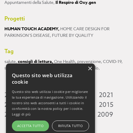
Appuntamenti della Salute
,
Il Respiro di Oxy.gen
Progetti
HUMAN TOUCH ACADEMY
,
HOME CARE DESIGN FOR
PARKINSON’S DISEASE
,
FUTURE BY QUALITY
Tag
salute
,
consigli di lettura
,
One Health
,
prevenzione
,
COVID-19
,
×
scienza
,
ricerca
,
Neuroscienze
,
ambiente
,
cervello
,
Questo sito web utilizza
cookie
Questo sito web utilizza i cookie per migliorare
2026
2025
2024
2023
2022
2021
la tua esperienza di navigazione. Utilizzando il
2020
2019
2018
2017
2016
2015
nostro sito web acconsenti a tutti i cookie in
conformità con la nostra policy per i cookie.
2014
2013
2012
2011
2010
2009
Leggi di più
ACCETTA TUTTO
RIFIUTA TUTTO