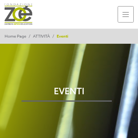
Home Page
/
ATTIVITÀ
/
Eventi
EVENTI