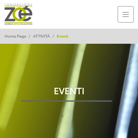
Home Page
/
ATTIVITÀ
/
Eventi
EVENTI