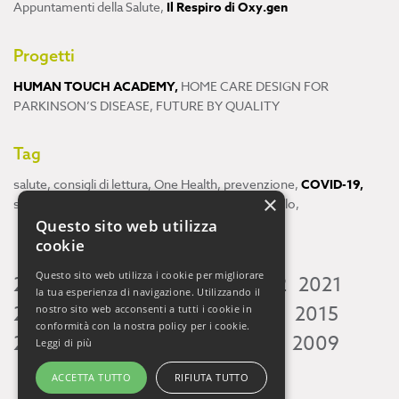
Appuntamenti della Salute
,
Il Respiro di Oxy.gen
Progetti
HUMAN TOUCH ACADEMY
,
HOME CARE DESIGN FOR
PARKINSON’S DISEASE
,
FUTURE BY QUALITY
Tag
salute
,
consigli di lettura
,
One Health
,
prevenzione
,
COVID-19
,
×
scienza
,
ricerca
,
Neuroscienze
,
ambiente
,
cervello
,
Questo sito web utilizza
cookie
Questo sito web utilizza i cookie per migliorare
2026
2025
2024
2023
2022
2021
la tua esperienza di navigazione. Utilizzando il
2020
2019
2018
2017
2016
2015
nostro sito web acconsenti a tutti i cookie in
conformità con la nostra policy per i cookie.
2014
2013
2012
2011
2010
2009
Leggi di più
ACCETTA TUTTO
RIFIUTA TUTTO