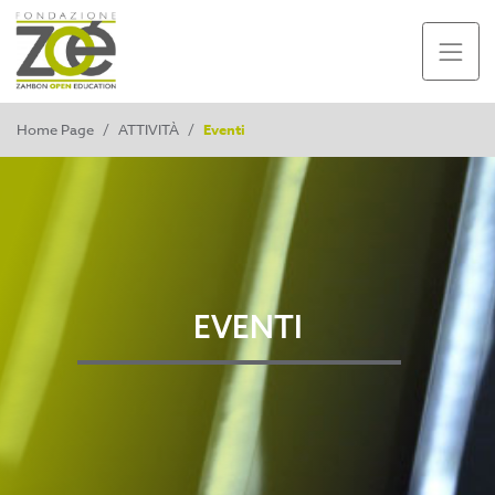
Home Page
/
ATTIVITÀ
/
Eventi
EVENTI