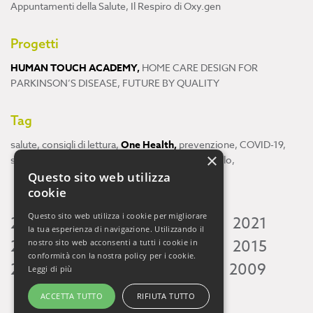
Appuntamenti della Salute
,
Il Respiro di Oxy.gen
Progetti
HUMAN TOUCH ACADEMY
,
HOME CARE DESIGN FOR
PARKINSON’S DISEASE
,
FUTURE BY QUALITY
Tag
salute
,
consigli di lettura
,
One Health
,
prevenzione
,
COVID-19
,
×
scienza
,
ricerca
,
Neuroscienze
,
ambiente
,
cervello
,
Questo sito web utilizza
cookie
Questo sito web utilizza i cookie per migliorare
2026
2025
2024
2023
2022
2021
la tua esperienza di navigazione. Utilizzando il
2020
2019
2018
2017
2016
2015
nostro sito web acconsenti a tutti i cookie in
conformità con la nostra policy per i cookie.
2014
2013
2012
2011
2010
2009
Leggi di più
ACCETTA TUTTO
RIFIUTA TUTTO