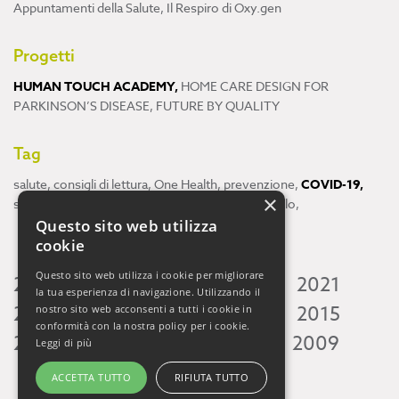
Appuntamenti della Salute
,
Il Respiro di Oxy.gen
Progetti
HUMAN TOUCH ACADEMY
,
HOME CARE DESIGN FOR
PARKINSON’S DISEASE
,
FUTURE BY QUALITY
Tag
salute
,
consigli di lettura
,
One Health
,
prevenzione
,
COVID-19
,
×
scienza
,
ricerca
,
Neuroscienze
,
ambiente
,
cervello
,
Questo sito web utilizza
cookie
Questo sito web utilizza i cookie per migliorare
2026
2025
2024
2023
2022
2021
la tua esperienza di navigazione. Utilizzando il
2020
2019
2018
2017
2016
2015
nostro sito web acconsenti a tutti i cookie in
conformità con la nostra policy per i cookie.
2014
2013
2012
2011
2010
2009
Leggi di più
ACCETTA TUTTO
RIFIUTA TUTTO