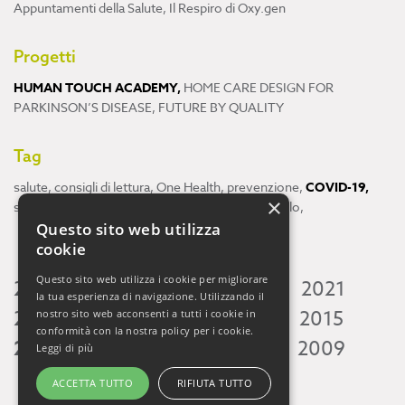
Appuntamenti della Salute
,
Il Respiro di Oxy.gen
Progetti
HUMAN TOUCH ACADEMY
,
HOME CARE DESIGN FOR
PARKINSON’S DISEASE
,
FUTURE BY QUALITY
Tag
salute
,
consigli di lettura
,
One Health
,
prevenzione
,
COVID-19
,
×
scienza
,
ricerca
,
Neuroscienze
,
ambiente
,
cervello
,
Questo sito web utilizza
cookie
Questo sito web utilizza i cookie per migliorare
2026
2025
2024
2023
2022
2021
la tua esperienza di navigazione. Utilizzando il
2020
2019
2018
2017
2016
2015
nostro sito web acconsenti a tutti i cookie in
conformità con la nostra policy per i cookie.
2014
2013
2012
2011
2010
2009
Leggi di più
ACCETTA TUTTO
RIFIUTA TUTTO