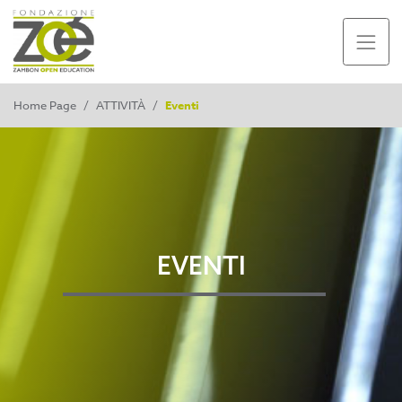
Home Page
/
ATTIVITÀ
/
Eventi
EVENTI