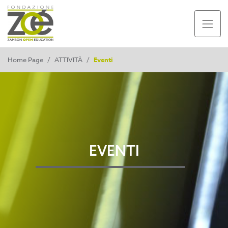
Home Page
/
ATTIVITÀ
/
Eventi
EVENTI