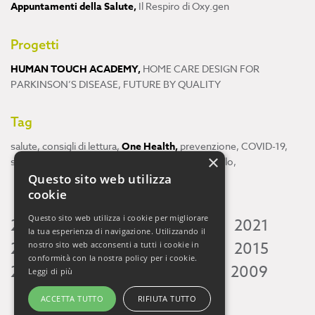
Appuntamenti della Salute
,
Il Respiro di Oxy.gen
Progetti
HUMAN TOUCH ACADEMY
,
HOME CARE DESIGN FOR
PARKINSON’S DISEASE
,
FUTURE BY QUALITY
Tag
salute
,
consigli di lettura
,
One Health
,
prevenzione
,
COVID-19
,
×
scienza
,
ricerca
,
Neuroscienze
,
ambiente
,
cervello
,
Questo sito web utilizza
cookie
Questo sito web utilizza i cookie per migliorare
2026
2025
2024
2023
2022
2021
la tua esperienza di navigazione. Utilizzando il
2020
2019
2018
2017
2016
2015
nostro sito web acconsenti a tutti i cookie in
conformità con la nostra policy per i cookie.
2014
2013
2012
2011
2010
2009
Leggi di più
ACCETTA TUTTO
RIFIUTA TUTTO