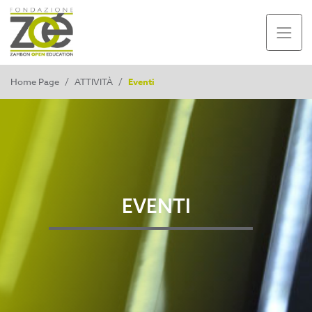
Home Page
/
ATTIVITÀ
/
Eventi
EVENTI