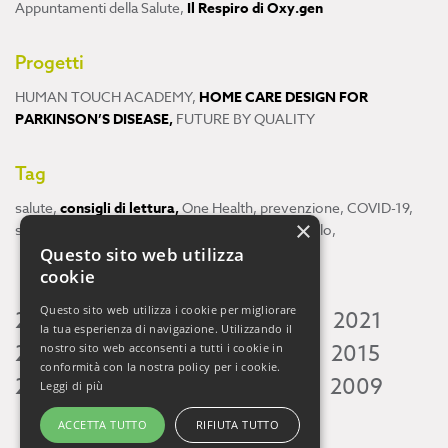
Appuntamenti della Salute
,
Il Respiro di Oxy.gen
Progetti
HUMAN TOUCH ACADEMY
,
HOME CARE DESIGN FOR
PARKINSON’S DISEASE
,
FUTURE BY QUALITY
Tag
salute
,
consigli di lettura
,
One Health
,
prevenzione
,
COVID-19
,
×
scienza
,
ricerca
,
Neuroscienze
,
ambiente
,
cervello
,
Questo sito web utilizza
cookie
Questo sito web utilizza i cookie per migliorare
2026
2025
2024
2023
2022
2021
la tua esperienza di navigazione. Utilizzando il
2020
2019
2018
2017
2016
2015
nostro sito web acconsenti a tutti i cookie in
conformità con la nostra policy per i cookie.
2014
2013
2012
2011
2010
2009
Leggi di più
ACCETTA TUTTO
RIFIUTA TUTTO