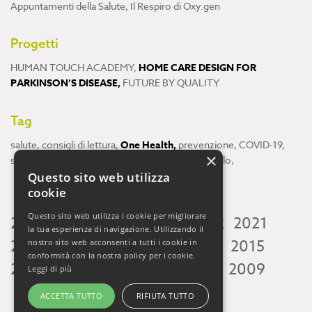
Appuntamenti della Salute
,
Il Respiro di Oxy.gen
Progetti
HUMAN TOUCH ACADEMY
,
HOME CARE DESIGN FOR
PARKINSON’S DISEASE
,
FUTURE BY QUALITY
Tag
salute
,
consigli di lettura
,
One Health
,
prevenzione
,
COVID-19
,
×
scienza
,
ricerca
,
Neuroscienze
,
ambiente
,
cervello
,
Questo sito web utilizza
cookie
Questo sito web utilizza i cookie per migliorare
2026
2025
2024
2023
2022
2021
la tua esperienza di navigazione. Utilizzando il
2020
2019
2018
2017
2016
2015
nostro sito web acconsenti a tutti i cookie in
conformità con la nostra policy per i cookie.
2014
2013
2012
2011
2010
2009
Leggi di più
ACCETTA TUTTO
RIFIUTA TUTTO