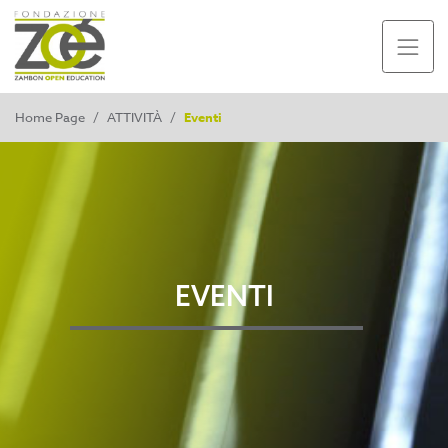
Home Page
/
ATTIVITÀ
/
Eventi
EVENTI